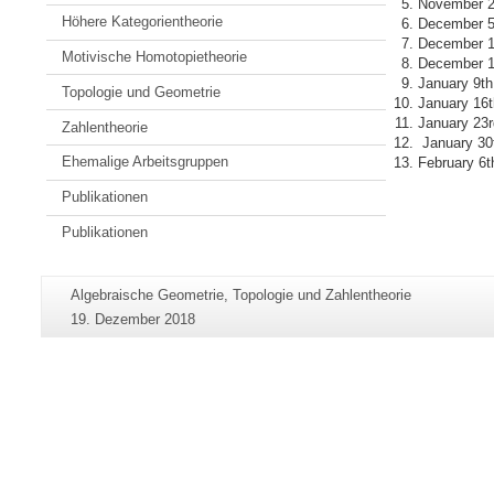
November 2
Höhere Kategorientheorie
December 5
December 1
Motivische Homotopietheorie
December 1
January 9th
Topologie und Geometrie
January 16
January 23
Zahlentheorie
January 30
Ehemalige Arbeitsgruppen
February 6t
Publikationen
Publikationen
Zusätzliche
Seiten-
Algebraische Geometrie, Topologie und Zahlentheorie
Informationen
Name:
Letzte
19. Dezember 2018
zu
Aktualisierung:
dieser
Seite