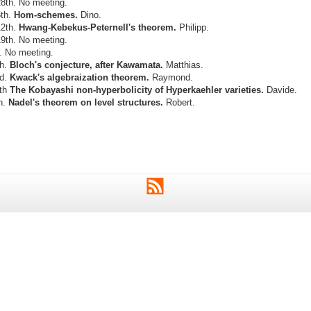
8th. No meeting.
th.
Hom-schemes.
Dino.
2th.
Hwang-Kebekus-Peternell's theorem.
Philipp.
9th. No meeting.
. No meeting.
th.
Bloch's conjecture, after Kawamata.
Matthias.
rd.
Kwack's algebraization theorem.
Raymond.
th
The Kobayashi non-hyperbolicity of Hyperkaehler varieties.
Davide.
h.
Nadel's theorem on level structures.
Robert.
RSS