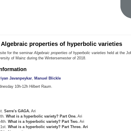
Algebraic properties of hyperbolic varieties
site for the seminar
Algebraic properties of hyperbolic varieties
held at the Jo
ersity of Mainz during the Wintersemester of 2018.
information
riyan Javanpeykar
,
Manuel Blickle
nesday 10h-12h Hilbert Raum.
st.
Serre's GAGA.
Ari
th.
What is a hyperbolic variety? Part One.
Ari
4th.
What is a hyperbolic variety? Part Two.
Ari
1st.
What is a hyperbolic variety? Part Three. Ari