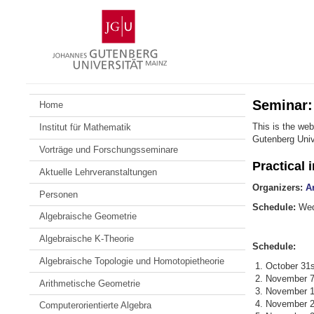
Zum
Johannes
Inhalt
Gutenberg-
springen
Universität
Mainz
Seminar: 
Home
This is the web
Institut für Mathematik
Gutenberg Univ
Vorträge und Forschungsseminare
Practical 
Aktuelle Lehrveranstaltungen
Organizers:
A
Personen
Schedule:
Wed
Algebraische Geometrie
Algebraische K-Theorie
Schedule:
Algebraische Topologie und Homotopietheorie
October 31
November 7
Arithmetische Geometrie
November 1
November 2
Computerorientierte Algebra