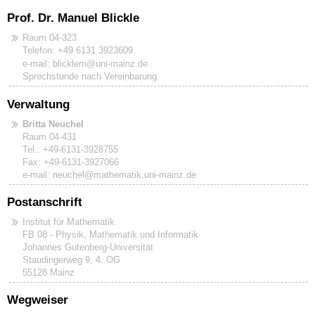
Prof. Dr. Manuel Blickle
Raum 04-323
Telefon: +49 6131 3923609
e-mail: blicklem@uni-mainz.de
Sprechstunde nach Vereinbarung.
Verwaltung
Britta Neuchel
Raum 04-431
Tel.: +49-6131-3928755
Fax: +49-6131-3927066
e-mail: neuchel@mathematik.uni-mainz.de
Postanschrift
Institut für Mathematik
FB 08 - Physik, Mathematik und Informatik
Johannes Gutenberg-Universität
Staudingerweg 9, 4. OG
55128 Mainz
Wegweiser