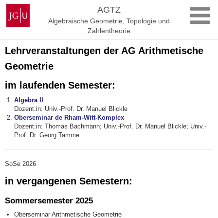
Zum
Johannes
AGTZ
Inhalt
Gutenberg-
Algebraische Geometrie, Topologie und
springen
Universität
Zahlentheorie
Mainz
Lehrveranstaltungen der AG Arithmetische
Geometrie
im laufenden Semester:
Algebra II
Dozent:in: Univ.-Prof. Dr. Manuel Blickle
Oberseminar de Rham-Witt-Komplex
Dozent:in: Thomas Bachmann; Univ.-Prof. Dr. Manuel Blickle; Univ.-
Prof. Dr. Georg Tamme
SoSe 2026
in vergangenen Semestern:
Sommersemester 2025
Oberseminar Arithmetische Geometrie