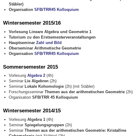
Stäbler)
Organisation
SFB/TRR45 Kolloquium
Wintersemester 2015/16
Vorlesung Lineare Algebra und Geometrie 1
Tutorium zu den Erstsemesterveranstaltungen
Hauptseminar
Zahl und Bild
Oberseminar Arithmetische Geometrie
Organisation
SFB/TRR45 Kolloquium
Sommersemester 2015
Vorlesung
Algebra 2
(4h)
Seminar
Lie Algebren
(2h)
Seminar
Lokale Kohomologie
(2h) (mit Stäbler)
Forschungsseminar
Themen aus der arithmetischen Geometrie
(2h)
Organisation
SFB/TRR 45 Kolloquium
Wintersemester 2014/15
Vorlesung
Algebra 1
(4h)
Seminar
Spiegelungsgruppen
(2h)
Seminar
Themen aus der arithmetischen Geometrie: Kristalline
Cohomologie
(mit Stäbler)
(2h)