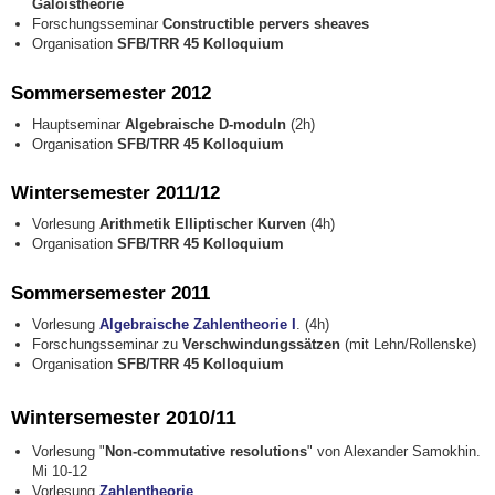
Galoistheorie
Forschungsseminar
Constructible pervers sheaves
Organisation
SFB/TRR 45 Kolloquium
Sommersemester 2012
Hauptseminar
Algebraische D-moduln
(2h)
Organisation
SFB/TRR 45 Kolloquium
Wintersemester 2011/12
Vorlesung
Arithmetik Elliptischer Kurven
(4h)
Organisation
SFB/TRR 45 Kolloquium
Sommersemester 2011
Vorlesung
Algebraische Zahlentheorie I
. (4h)
Forschungsseminar zu
Verschwindungssätzen
(mit Lehn/Rollenske)
Organisation
SFB/TRR 45 Kolloquium
Wintersemester 2010/11
Vorlesung "
Non-commutative resolutions
" von Alexander Samokhin.
Mi 10-12
Vorlesung
Zahlentheorie