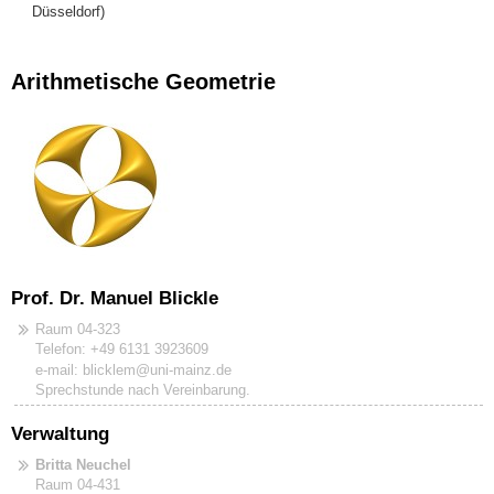
Düsseldorf)
Arithmetische Geometrie
Prof. Dr. Manuel Blickle
Raum 04-323
Telefon: +49 6131 3923609
e-mail: blicklem@uni-mainz.de
Sprechstunde nach Vereinbarung.
Verwaltung
Britta Neuchel
Raum 04-431