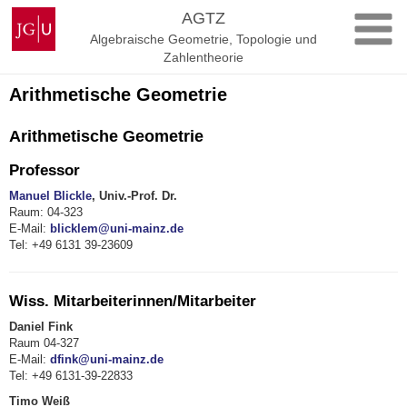
Zum
Johannes
AGTZ
Inhalt
Gutenberg-
Algebraische Geometrie, Topologie und
springen
Universität
Zahlentheorie
Mainz
Arithmetische Geometrie
Arithmetische Geometrie
Professor
Manuel Blickle
, Univ.-Prof. Dr.
Raum: 04-323
E-Mail:
blicklem@uni-mainz.de
Tel: +49 6131 39-23609
Wiss. Mitarbeiterinnen/Mitarbeiter
Daniel Fink
Raum 04-327
E-Mail:
dfink@uni-mainz.de
Tel: +49 6131-39-22833
Timo Weiß