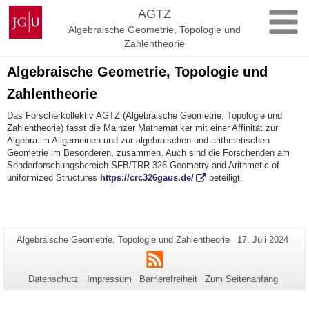
Zum
Johannes
AGTZ
Inhalt
Gutenberg-
Algebraische Geometrie, Topologie und
springen
Universität
Zahlentheorie
Mainz
Algebraische Geometrie, Topologie und
Zahlentheorie
Das Forscherkollektiv AGTZ (Algebraische Geometrie, Topologie und
Zahlentheorie) fasst die Mainzer Mathematiker mit einer Affinität zur
Algebra im Allgemeinen und zur algebraischen und arithmetischen
Geometrie im Besonderen, zusammen. Auch sind die Forschenden am
Sonderforschungsbereich SFB/TRR 326 Geometry and Arithmetic of
uniformized Structures
https://crc326gaus.de/
beteiligt.
Zusätzliche
Seiten-
Letzte
Algebraische Geometrie, Topologie und Zahlentheorie
17. Juli 2024
Name:
Aktualisierung:
Informationen
RSS
zu
Datenschutz
Impressum
Barrierefreiheit
Zum Seitenanfang
dieser
Seite