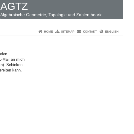
AGTZ
Algebraische Geometrie, Topologie und Zahlentheorie
HOME
SITEMAP
KONTAKT
ENGLISH
nden
E-Mail an mich
in). Schicken
ereiten kann.