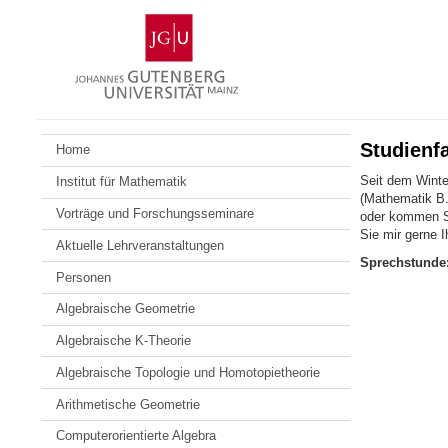
Zum
Johannes
Inhalt
Gutenberg-
springen
Universität
Mainz
Studienf
Home
Seit dem Winte
Institut für Mathematik
(Mathematik B.
Vorträge und Forschungsseminare
oder kommen Si
Sie mir gerne 
Aktuelle Lehrveranstaltungen
Sprechstunde
Personen
Algebraische Geometrie
Algebraische K-Theorie
Algebraische Topologie und Homotopietheorie
Arithmetische Geometrie
Computerorientierte Algebra