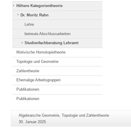
Höhere Kategorientheorie
Dr. Moritz Rahn
Lehre
betreute Abschlussarbeiten
Studienfachberatung Lehramt
Motivische Homotopietheorie
Topologie und Geometrie
Zahlentheorie
Ehemalige Arbeitsgruppen
Publikationen
Publikationen
Zusätzliche
Seiten-
Algebraische Geometrie, Topologie und Zahlentheorie
Informationen
Name:
Letzte
30. Januar 2025
zu
Aktualisierung: