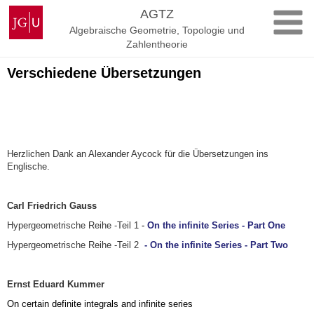
Zum
Johannes
AGTZ
Inhalt
Gutenberg-
Algebraische Geometrie, Topologie und
springen
Universität
Zahlentheorie
Mainz
Verschiedene Übersetzungen
Herzlichen Dank an Alexander Aycock für die Übersetzungen ins
Englische.
Carl Friedrich Gauss
Hypergeometrische Reihe -Teil 1
-
On the infinite Series - Part One
Hypergeometrische Reihe -Teil 2
- On the infinite Series - Part Two
Ernst Eduard Kummer
On certain definite integrals and
infinite series