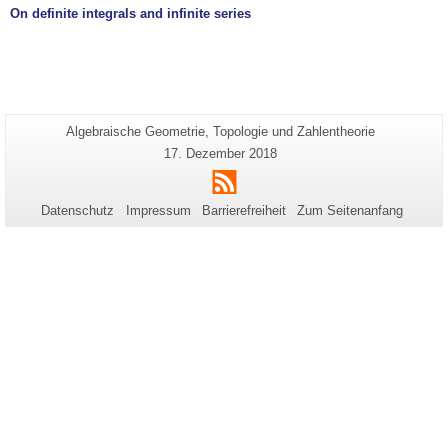
On definite integrals and infinite series
Zusätzliche
Seiten-
Algebraische Geometrie, Topologie und Zahlentheorie
Name:
Informationen
Letzte
17. Dezember 2018
Aktualisierung:
zu
RSS
dieser
Datenschutz
Impressum
Barrierefreiheit
Zum Seitenanfang
Seite