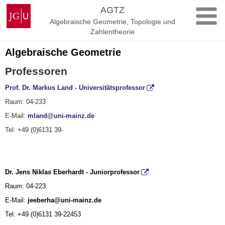
Zum
Johannes
AGTZ
Inhalt
Gutenberg-
Algebraische Geometrie, Topologie und
springen
Universität
Zahlentheorie
Mainz
Algebraische Geometrie
Professoren
Prof. Dr. Markus Land
-
Universitätsprofessor
Raum: 04-233
E-Mail:
mland@uni-mainz.de
Tel:
+49 (0)6131 39-
Dr. Jens Niklas Eberhardt - Juniorprofessor
Raum: 04-223
E-Mail:
jeeberha@uni-mainz.de
Tel: +49 (0)6131 39-22453