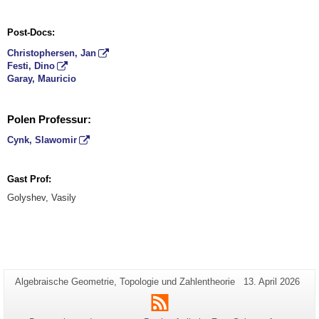
Post-Docs:
Christophersen, Jan
Festi, Dino
Garay, Mauricio
Polen Professur:
Cynk, Slawomir
Gast Prof:
Golyshev, Vasily
Zusätzliche
Seiten-
Letzte
Algebraische Geometrie, Topologie und Zahlentheorie
13. April 2026
Name:
Aktualisierung:
Informationen
RSS
zu