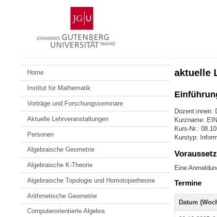
Zum
Johannes
Inhalt
Gutenberg-
springen
Universität
Mainz
aktuelle
Home
Institut für Mathematik
Einführun
Vorträge und Forschungsseminare
Dozent:innen: 
Aktuelle Lehrveranstaltungen
Kurzname: E
Kurs-Nr.: 08.1
Personen
Kurstyp: Infor
Algebraische Geometrie
Voraussetz
Algebraische K-Theorie
Eine Anmeldung 
Algebraische Topologie und Homotopietheorie
Termine
Arithmetische Geometrie
Datum (Woch
Computerorientierte Algebra