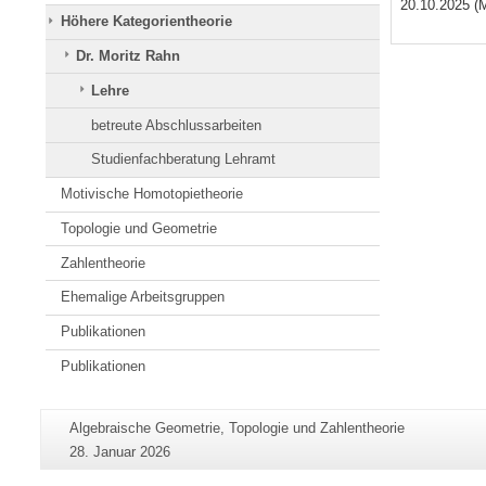
20.10.2025 (
Höhere Kategorientheorie
Dr. Moritz Rahn
Lehre
betreute Abschlussarbeiten
Studienfachberatung Lehramt
Motivische Homotopietheorie
Topologie und Geometrie
Zahlentheorie
Ehemalige Arbeitsgruppen
Publikationen
Publikationen
Zusätzliche
Seiten-
Algebraische Geometrie, Topologie und Zahlentheorie
Informationen
Name:
Letzte
28. Januar 2026
zu
Aktualisierung: