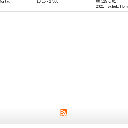
Montag)
13:15 - 17:00
00 319 C 01
2321 - Schulz-Hor
RSS